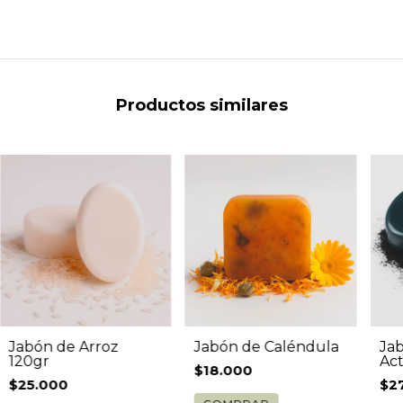
Productos similares
Jabón de Arroz
Jabón de Caléndula
Ja
120gr
Act
$18.000
$25.000
$2