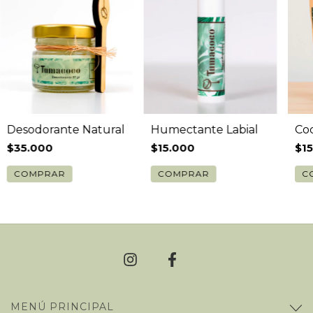
Desodorante Natural
Humectante Labial
Co
$35.000
$15.000
$1
MENÚ PRINCIPAL