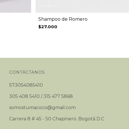
Shampoo de Romero
$27.000
CONTÁCTANOS
573054085410
305 408 5410 / 315 477 5868
somostumacoco@gmail.com
Carrera 8 # 45 - 50 Chapinero. Bogotá D.C