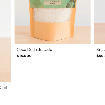
Coco Deshidratado
Snac
$15.000
$50
0 ml